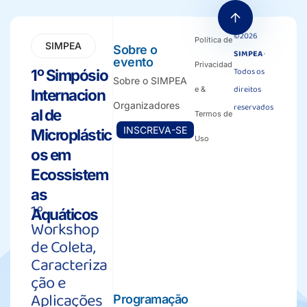
©2026
Política de
SIMPEA
Sobre o
SIMPEA
·
evento
Privacidad
Todos os
1º Simpósio
Sobre o SIMPEA
direitos
e &
Internacion
Organizadores
reservados
al de
Termos de
INSCREVA-SE
Microplástic
Uso
os em
Ecossistem
as
1º
Aquáticos
Workshop
de Coleta,
Caracteriza
ção e
Aplicações
Programação