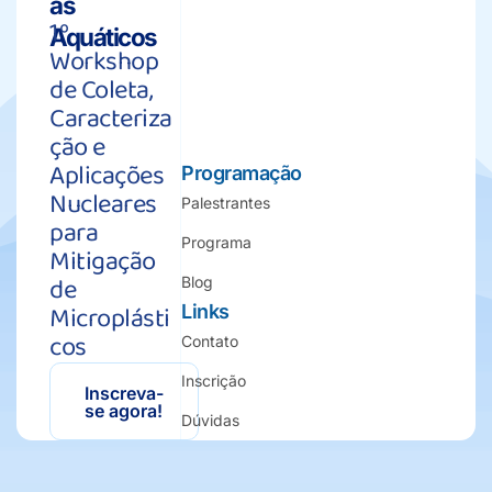
as
1º
Aquáticos
Workshop
de Coleta,
Caracteriza
ção e
Aplicações
Programação
Nucleares
Palestrantes
para
Programa
Mitigação
de
Blog
Microplásti
Links
cos
Contato
Inscrição
Inscreva-
se agora!
Dúvidas