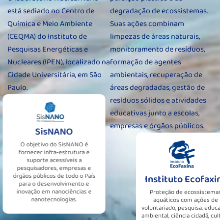
está sediado no Centro de
degradação de ecossistemas.
Química e Meio Ambiente
Suas ações combinam
(CEQMA) do Instituto de
limpezas de áreas naturais,
Pesquisas Energéticas e
monitoramento de resíduos,
Nucleares (IPEN), localizado na
formação de agentes
Cidade Universitária, em São
ambientais, recuperação de
Paulo.
áreas degradadas, gestão de
resíduos sólidos e atividades
educativas junto a escolas,
empresas e órgãos públicos.
SisNANO
O objetivo do SisNANO é
fornecer infra-estrutura e
suporte acessíveis a
pesquisadores, empresas e
órgãos públicos de todo o País
Instituto Ecofaxina
para o desenvolvimento e
inovação em nanociências e
Proteção de ecossistemas
nanotecnologias.
aquáticos com ações de
voluntariado, pesquisa, educação
ambiental, ciência cidadã, cultura