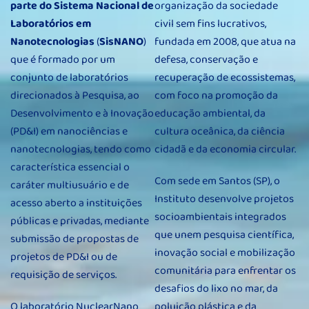
parte do Sistema Nacional de
organização da sociedade
Laboratórios em
civil sem fins lucrativos,
Nanotecnologias
(
SisNANO
)
fundada em 2008, que atua na
que é formado por um
defesa, conservação e
conjunto de laboratórios
recuperação de ecossistemas,
direcionados à Pesquisa, ao
com foco na promoção da
Desenvolvimento e à Inovação
educação ambiental, da
(PD&I) em nanociências e
cultura oceânica, da ciência
nanotecnologias, tendo como
cidadã e da economia circular.
característica essencial o
Com sede em Santos (SP), o
caráter multiusuário e de
Instituto desenvolve projetos
acesso aberto a instituições
socioambientais integrados
públicas e privadas, mediante
que unem pesquisa científica,
submissão de propostas de
inovação social e mobilização
projetos de PD&I ou de
comunitária para enfrentar os
requisição de serviços.
desafios do lixo no mar, da
O laboratório NuclearNano
poluição plástica e da