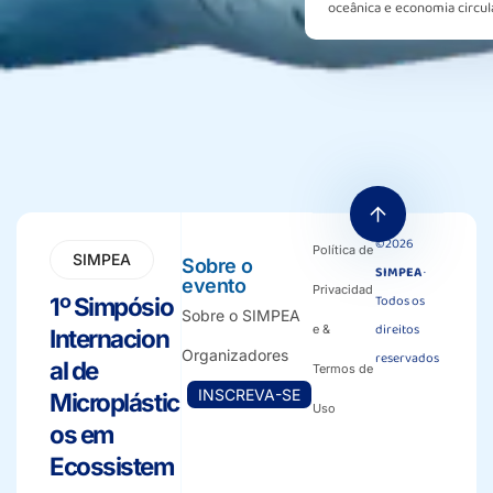
oceânica e economia circular.
©2026
Política de
SIMPEA
Sobre o
SIMPEA
·
evento
Privacidad
Todos os
1º Simpósio
Sobre o SIMPEA
direitos
e &
Internacion
Organizadores
reservados
al de
Termos de
INSCREVA-SE
Microplástic
Uso
os em
Ecossistem