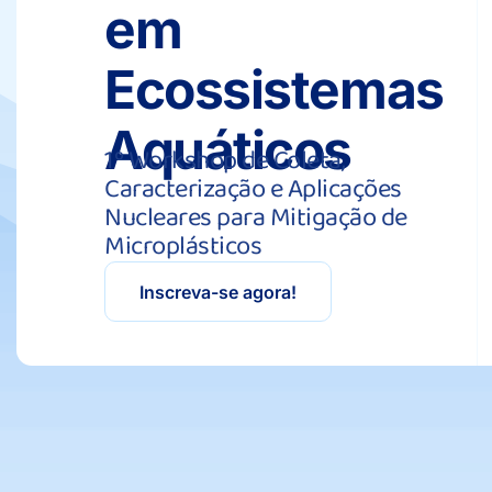
em
Ecossistemas
Aquáticos
1º Workshop de Coleta,
Caracterização e Aplicações
Nucleares para Mitigação de
Microplásticos
Inscreva-se agora!