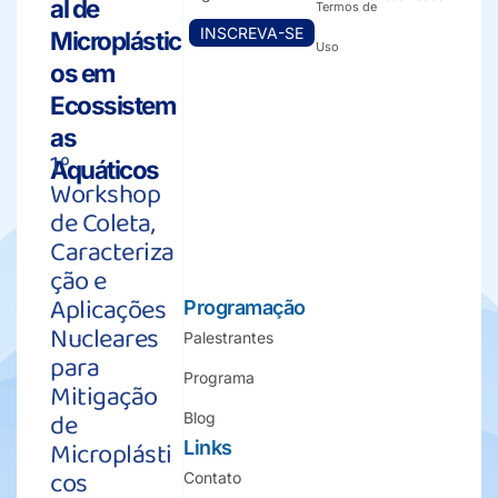
al de
Termos de
INSCREVA-SE
Microplástic
Uso
os em
Ecossistem
as
1º
Aquáticos
Workshop
de Coleta,
Caracteriza
ção e
Aplicações
Programação
Nucleares
Palestrantes
para
Programa
Mitigação
de
Blog
Microplásti
Links
cos
Contato