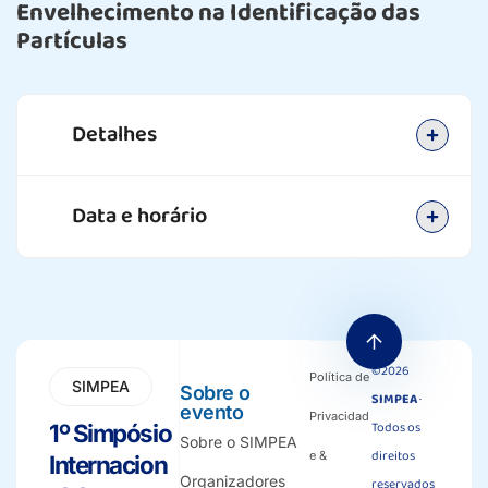
Envelhecimento na Identificação das
Partículas
Detalhes
Data e horário
©2026
Política de
SIMPEA
Sobre o
SIMPEA
·
evento
Privacidad
Todos os
1º Simpósio
Sobre o SIMPEA
direitos
e &
Internacion
Organizadores
reservados