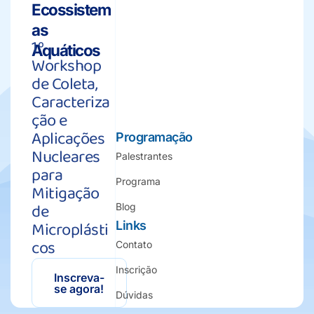
Ecossistem
as
1º
Aquáticos
Workshop
de Coleta,
Caracteriza
ção e
Aplicações
Programação
Nucleares
Palestrantes
para
Programa
Mitigação
de
Blog
Microplásti
Links
cos
Contato
Inscrição
Inscreva-
se agora!
Dúvidas