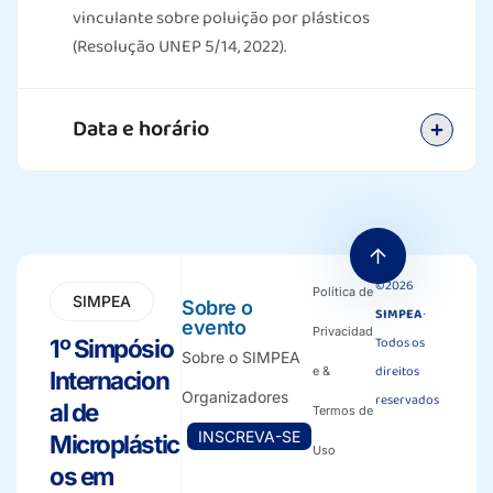
vinculante sobre poluição por plásticos
(Resolução UNEP 5/14, 2022).
Data e horário
©2026
Política de
SIMPEA
Sobre o
SIMPEA
·
evento
Privacidad
Todos os
1º Simpósio
Sobre o SIMPEA
direitos
e &
Internacion
Organizadores
reservados
al de
Termos de
INSCREVA-SE
Microplástic
Uso
os em